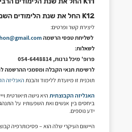
K11 החל את שנת הלימודים הרביעית בנובמבר 25
K12 החל את שנת הלימודים השניה בנובמבר 25
ליצירת קשר ופרטים:
לשליחת טפסי הרשמה
chon@gmail.com
לשאלות:
פרופ' מיכל גרנות, 054-6448814
לרשימת תנאי הקבלה ומסמכי ההרשמה ל
תוכנית זו מיועדת ללימוד והבנת
האנליזה הק
האנליזה הקבוצתית
היא גישה תיאורטית ויי
ביחסים בין אנשים ואת השפעותיו על התנהג
ידע נוספים.
היישום העיקרי שלה הוא – פסיכותרפיה קבוצ